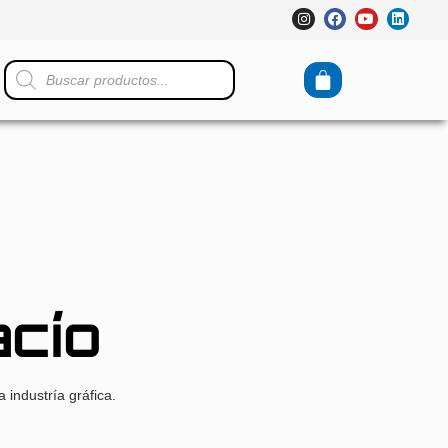
acío
 industría gráfica.