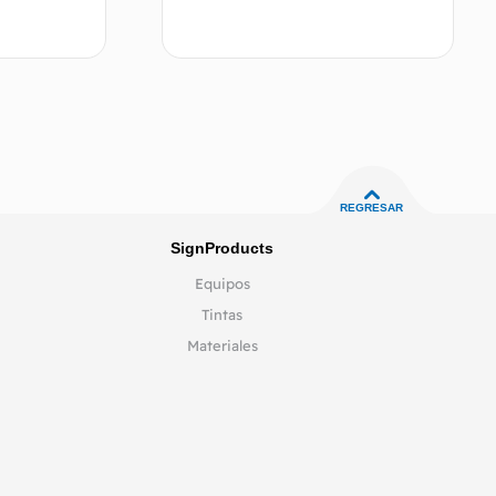
Leer más
Leer más
REGRESAR
SignProducts
Equipos
Tintas
Materiales