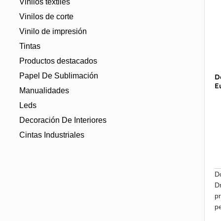
Vinilos textiles
Vinilos de corte
Vinilo de impresión
Tintas
Productos destacados
Papel De Sublimación
D
E
Manualidades
Leds
Decoración De Interiores
Cintas Industriales
D
D
p
p