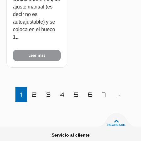
ajuste manual (es
decir no es
autoajustable) y se
coloca en el hueco
1...
Leer más
1
2
3
4
5
6
7
→
REGRESAR
Servicio al cliente