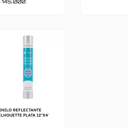
$
145.000
Añadir al carrito
INILO REFLECTANTE
ILHOUETTE PLATA 12″X4′