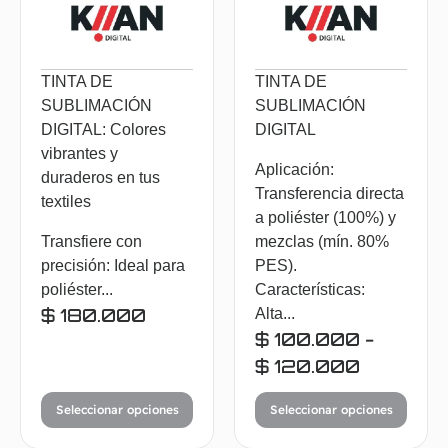
TINTA DE
TINTA DE
SUBLIMACIÓN
SUBLIMACIÓN
DIGITAL: Colores
DIGITAL
vibrantes y
Aplicación:
duraderos en tus
Transferencia directa
textiles
a poliéster (100%) y
Transfiere con
mezclas (mín. 80%
precisión: Ideal para
PES).
poliéster...
Características:
$
180.000
Alta...
$
100.000
-
$
120.000
Seleccionar opciones
Seleccionar opciones