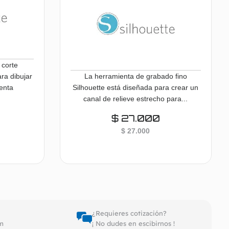
 corte
ra dibujar
La herramienta de grabado fino
ienta
Silhouette está diseñada para crear un
canal de relieve estrecho para...
$
27.000
$
27.000
carrito
Añadir al carrito
¿Requieres cotización?
pm
¡ No dudes en escibirnos !