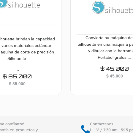
Convierta su máquina de
ilhouette brindan la capacidad
Silhouette en una máquina pa
r varios materiales estándar
y dibujar con la herram
áquina de corte de precisión
Portabolígrafos....
Silhouette.
$
45.000
...
$
85.000
$
45.000
$
85.000
Añadir al carrito
Añadir al 
ena confianza!
Contáctanos
antía en productos y
L - V / 7:30 am– 5:15 