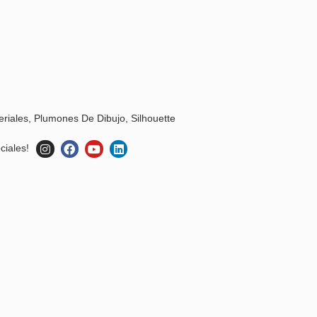
eriales
,
Plumones De Dibujo
,
Silhouette
ciales!