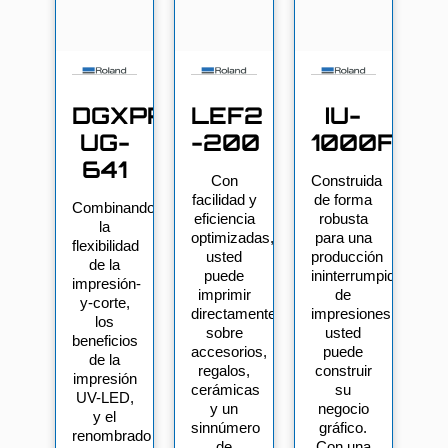
DGXPRESS
LEF2
IU-
UG-
-200
1000F
641
Con
Construida
facilidad y
de forma
Combinando
eficiencia
robusta
la
optimizadas,
para una
flexibilidad
usted
producción
de la
puede
ininterrumpida
impresión-
imprimir
de
y-corte,
directamente
impresiones,
los
sobre
usted
beneficios
accesorios,
puede
de la
regalos,
construir
impresión
cerámicas
su
UV-LED,
y un
negocio
y el
sinnúmero
gráfico.
renombrado
de
Con una