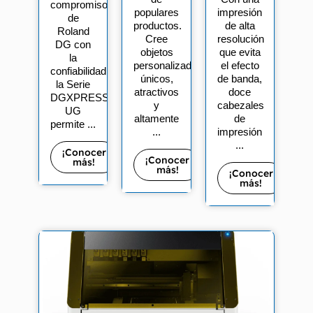
compromiso
populares
impresión
de
productos.
de alta
Roland
Cree
resolución
DG con
objetos
que evita
la
personalizados
el efecto
confiabilidad,
únicos,
de banda,
la Serie
atractivos
doce
DGXPRESS
y
cabezales
UG
altamente
de
permite ...
...
impresión
...
¡Conocer
¡Conocer
más!
más!
¡Conocer
más!