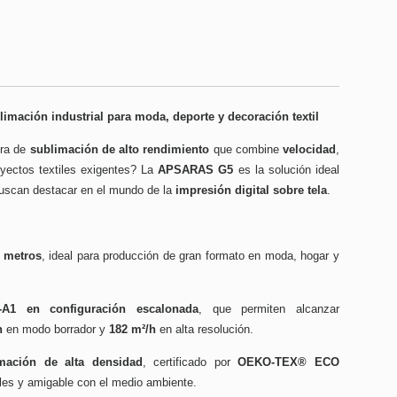
mación industrial para moda, deporte y decoración textil
ora de
sublimación de alto rendimiento
que combine
velocidad
,
yectos textiles exigentes? La
APSARAS G5
es la solución ideal
uscan destacar en el mundo de la
impresión digital sobre tela
.
 metros
, ideal para producción de gran formato en moda, hogar y
-A1 en configuración escalonada
, que permiten alcanzar
h
en modo borrador y
182 m²/h
en alta resolución.
mación de alta densidad
, certificado por
OEKO-TEX® ECO
iles y amigable con el medio ambiente.