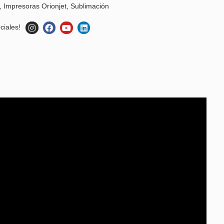
,
Impresoras Orionjet
,
Sublimación
ciales!