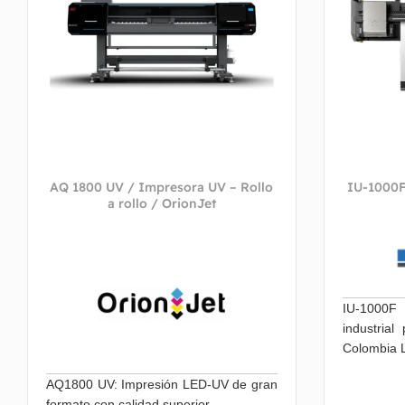
AQ 1800 UV / Impresora UV – Rollo
IU-1000F
a rollo / OrionJet
IU-1000F
industria
Colombia L
AQ1800 UV: Impresión LED-UV de gran
formato con calidad superior