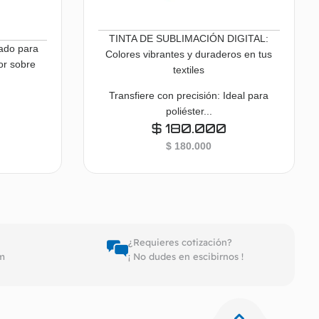
TINTA DE SUBLIMACIÓN DIGITAL:
ado para
Colores vibrantes y duraderos en tus
or sobre
textiles
Transfiere con precisión: Ideal para
poliéster...
$
180.000
$
180.000
pciones
Seleccionar opciones
¿Requieres cotización?
pm
¡ No dudes en escibirnos !