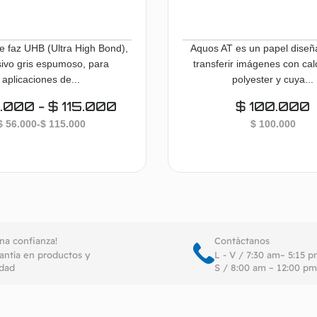
e faz UHB (Ultra High Bond),
Aquos AT es un papel diseñ
ivo gris espumoso, para
transferir imágenes con cal
aplicaciones de...
polyester y cuya...
.000
-
$
115.000
$
100.000
$
56.000
-
$
115.000
$
100.000
Seleccionar opciones
Seleccionar o
ena confianza!
Contáctanos
antía en productos y
L - V / 7:30 am– 5:15 
idad
S / 8:00 am – 12:00 pm