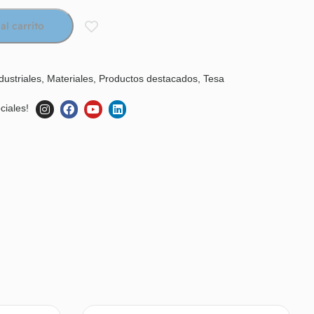
al carrito
dustriales
,
Materiales
,
Productos destacados
,
Tesa
ciales!