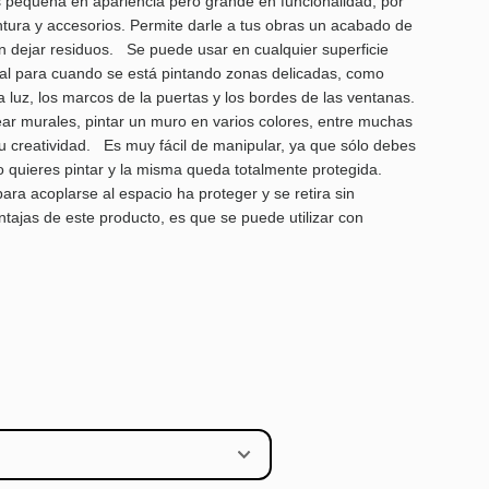
equeña en apariencia pero grande en funcionalidad, por
intura y accesorios. Permite darle a tus obras un acabado de
n dejar residuos. Se puede usar en cualquier superficie
 ideal para cuando se está pintando zonas delicadas, como
a luz, los marcos de la puertas y los bordes de las ventanas.
ear murales, pintar un muro en varios colores, entre muchas
tu creatividad. Es muy fácil de manipular, ya que sólo debes
no quieres pintar y la misma queda totalmente protegida.
ara acoplarse al espacio ha proteger y se retira sin
ntajas de este producto, es que se puede utilizar con