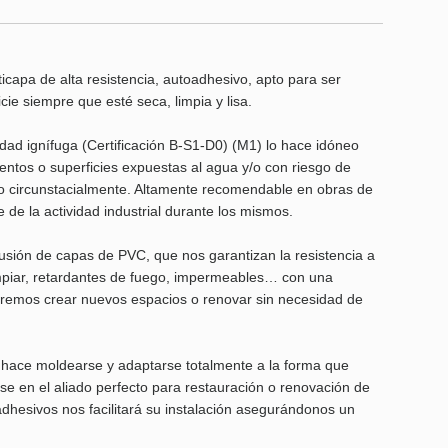
icapa de alta resistencia, autoadhesivo, apto para ser
cie siempre que esté seca, limpia y lisa.
idad ignífuga (Certificación B-S1-D0) (M1) lo hace idóneo
entos o superficies expuestas al agua y/o con riesgo de
go circunstacialmente. Altamente recomendable en obras de
e de la actividad industrial durante los mismos.
usión de capas de PVC, que nos garantizan la resistencia a
limpiar, retardantes de fuego, impermeables… con una
podremos crear nuevos espacios o renovar sin necesidad de
 hace moldearse y adaptarse totalmente a la forma que
se en el aliado perfecto para restauración o renovación de
adhesivos nos facilitará su instalación asegurándonos un