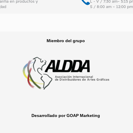
antía en productos y
L - V / 7:30 am– 5:15 
idad
S / 8:00 am – 12:00 pm
Miembro del grupo
Desarrollado por GOAP Marketing