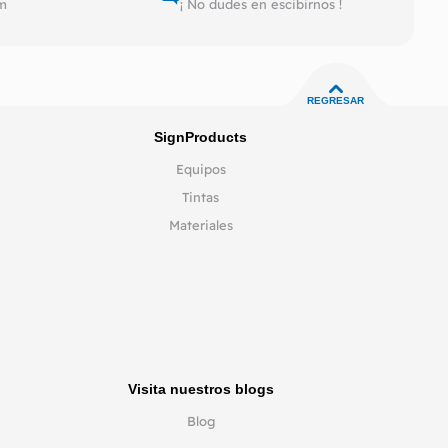
pm
¡ No dudes en escibirnos !
REGRESAR
SignProducts
Equipos
Tintas
Materiales
Visita nuestros blogs
Blog