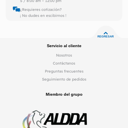
S / 8:00 am – 12:00 pm
¿Requieres cotización?
¡ No dudes en escibirnos !
REGRESAR
Servicio al cliente
Nosotros
Contáctanos
Preguntas frecuentes
Seguimiento de pedidos
Miembro del grupo