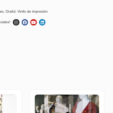
les
,
Orafol
,
Vinilo de impresión
ciales!