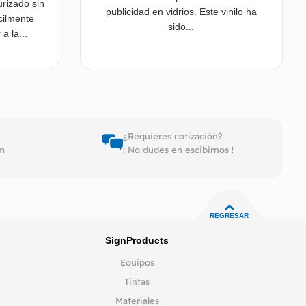
urizado sin
publicidad en vidrios. Este vinilo ha
cilmente
sido...
a la...
er más
Leer más
¿Requieres cotización?
pm
¡ No dudes en escibirnos !
REGRESAR
SignProducts
Equipos
Tintas
Materiales