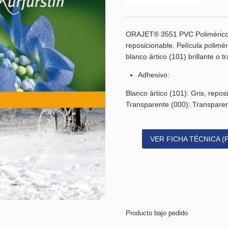
ORAJET® 3551 PVC Polimérico d
reposicionable. Película polimé
blanco ártico (101) brillante o t
Adhesivo:
Blanco ártico (101): Gris, repos
Transparente (000): Transparen
VER FICHA TÉCNICA (
Producto bajo pedido