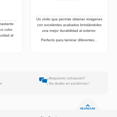
Un vinilo que permite obtener imágenes
 bastante
con excelentes acabados brindándoles
co color
una mejor durabilidad al exterior.
cidad al
Perfecto para laminar diferentes...
er más
Leer más
¿Requieres cotización?
pm
¡ No dudes en escibirnos !
REGRESAR