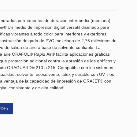
landrados permanentes de duración intermedia (mediana)
ir® Un medio de impresión digital versátil diseñado para
ficas vibrantes a todo color para interiores y exteriores.
onstrucción delgada de PVC mezclado de 2,75 milésimas de
 de salida de aire a base de solvente confiable. La
a de aire ORAFOL®
Rapid
Air® facilita aplicaciones gráficas
que protección adicional contra la abrasión de los gráficos y
inado ORAGUARD® 210 o 215. Compatible con los sistemas
ualidad: solvente, ecosolvente, látex y curable con UV: ¡los
la ventaja de la capacidad de impresión de ORAJET® con
tal consistente y de alta calidad!
PDF)