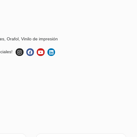
les
,
Orafol
,
Vinilo de impresión
ciales!