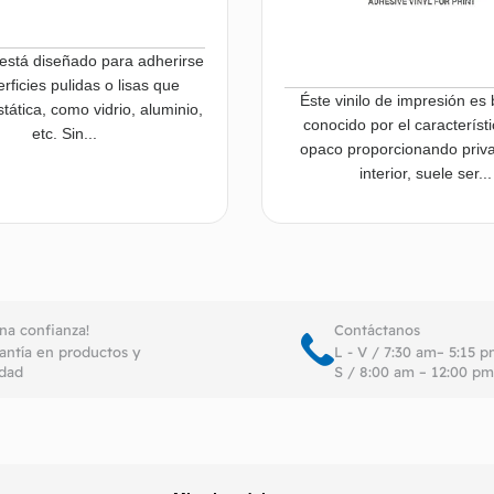
o está diseñado para adherirse
rficies pulidas o lisas que
Éste vinilo de impresión es
tática, como vidrio, aluminio,
conocido por el característi
etc. Sin...
opaco proporcionando priva
interior, suele ser...
Leer más
Le
ena confianza!
Contáctanos
antía en productos y
L - V / 7:30 am– 5:15 
idad
S / 8:00 am – 12:00 pm