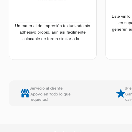
Éste vinil
en supe
Un material de impresión texturizado sin
generen es
adhesivo propio, aún así fácilmente
colocable de forma similar a la...
Leer más
Servicio al cliente
¡Pl
¡Apoyo en todo lo que
Gar
requieras!
cal