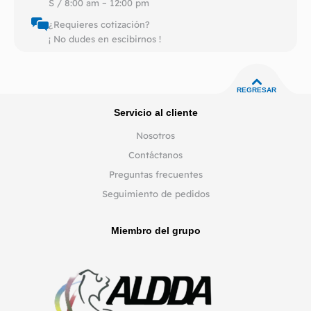
S / 8:00 am – 12:00 pm
¿Requieres cotización?
¡ No dudes en escibirnos !
REGRESAR
Servicio al cliente
Nosotros
Contáctanos
Preguntas frecuentes
Seguimiento de pedidos
Miembro del grupo