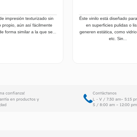
de impresión texturizado sin
Éste vinilo está diseñado par
 propio, aún así fácilmente
en superficies pulidas o li
e forma similar a la que se...
generen estática, como vidrio
etc. Sin...
Leer más
Le
ena confianza!
Contáctanos
antía en productos y
L - V / 7:30 am– 5:15 
idad
S / 8:00 am – 12:00 pm