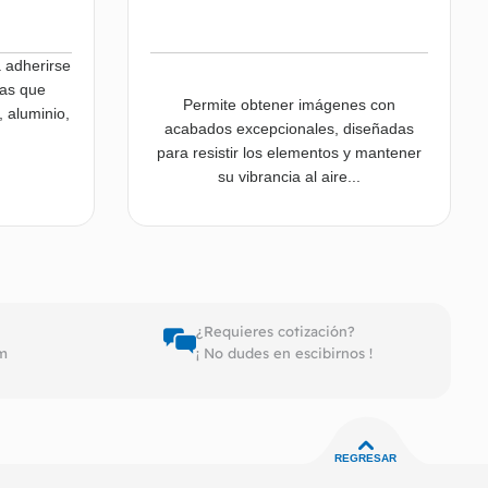
a adherirse
sas que
Permite obtener imágenes con
, aluminio,
acabados excepcionales, diseñadas
para resistir los elementos y mantener
su vibrancia al aire...
er más
Leer más
¿Requieres cotización?
pm
¡ No dudes en escibirnos !
REGRESAR