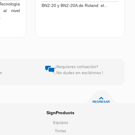
ecnología
BN2-20 y BN2-20A de Roland: el...
 al nivel
.
er más
Leer más
¿Requieres cotización?
pm
¡ No dudes en escibirnos !
REGRESAR
SignProducts
Equipos
Tintas