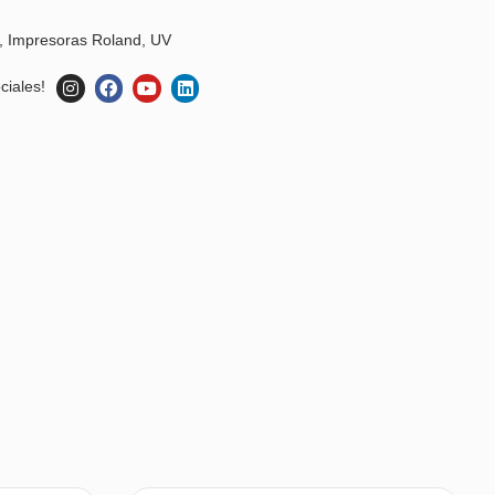
,
Impresoras Roland
,
UV
ciales!