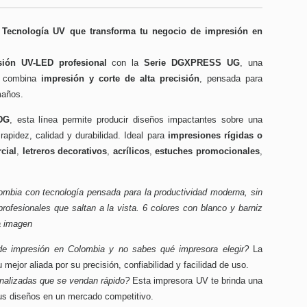
ecnología UV que transforma tu negocio de impresión en
sión UV-LED profesional
con la
Serie DGXPRESS UG
, una
ue combina
impresión y corte de alta precisión
, pensada para
maños.
DG
, esta línea permite producir diseños impactantes sobre una
rapidez, calidad y durabilidad. Ideal para
impresiones rígidas o
cial
,
letreros decorativos
,
acrílicos
,
estuches promocionales
,
ombia con tecnología pensada para la productividad moderna, sin
rofesionales que saltan a la vista. 6 colores con blanco y barniz
a imagen
 de impresión en Colombia y no sabes qué impresora elegir?
La
jor aliada por su precisión, confiabilidad y facilidad de uso.
nalizadas que se vendan rápido?
Esta impresora UV te brinda una
tus diseños en un mercado competitivo.