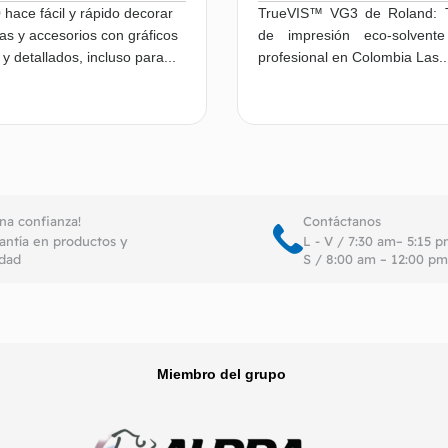
 hace fácil y rápido decorar
TrueVIS™ VG3 de Roland: T
as y accesorios con gráficos
de impresión eco-solvente
 y detallados, incluso para...
profesional en Colombia Las..
Leer más
Le
ena confianza!
Contáctanos
antía en productos y
L - V / 7:30 am– 5:15 
idad
S / 8:00 am – 12:00 pm
Miembro del grupo