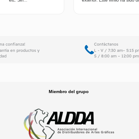
etc. Sin...
exterior. Este vinilo ha sido d
Leer más
Le
ena confianza!
Contáctanos
antía en productos y
L - V / 7:30 am– 5:15 
idad
S / 8:00 am – 12:00 pm
Miembro del grupo