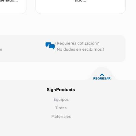
iseñado...
sido...
er más
Leer más
¿Requieres cotización?
pm
¡ No dudes en escibirnos !
REGRESAR
SignProducts
Equipos
Tintas
Materiales