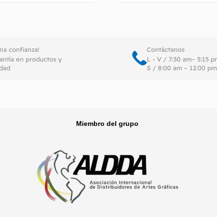
Añadir al carrito
Seleccionar o
ena confianza!
Contáctanos
antía en productos y
L - V / 7:30 am– 5:15 
idad
S / 8:00 am – 12:00 pm
Miembro del grupo