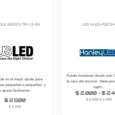
OLE SERIES TP2-12-RX
LED HLED-P2072
Puede instalarse desde solo 
ole es el mejor ajuste para
la cara del anuncio. Ideal par
ones pequeñas a pequeñas, y
cajón...
e ajusta fácilmente...
$
2.000
-
$
2.
$
2.500
$
2.000
-
$
2.450
$
2.500