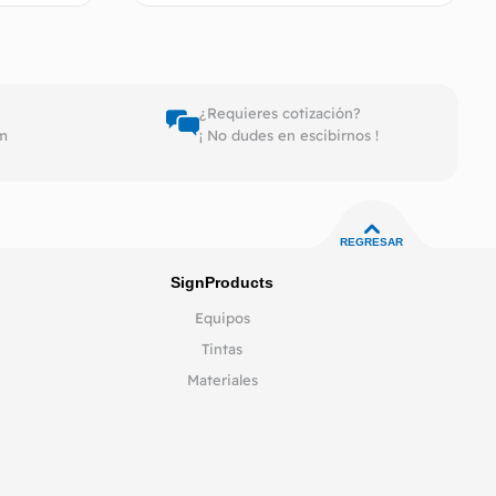
pciones
Leer más
¿Requieres cotización?
pm
¡ No dudes en escibirnos !
REGRESAR
SignProducts
Equipos
Tintas
Materiales