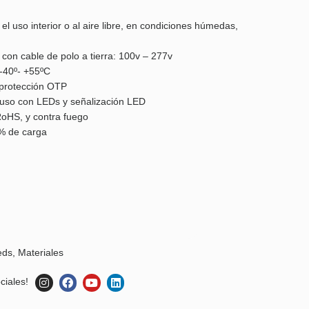
uso interior o al aire libre, en condiciones húmedas,
 con cable de polo a tierra: 100v – 277v
-40º- +55ºC
 protección OTP
a uso con LEDs y señalización LED
RoHS, y contra fuego
% de carga
eds
,
Materiales
ciales!