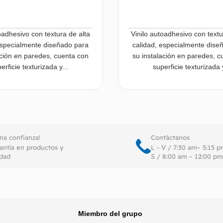
oadhesivo con textura de alta
Vinilo autoadhesivo con textu
especialmente diseñado para
calidad, especialmente dise
ación en paredes, cuenta con
su instalación en paredes, c
erficie texturizada y...
superficie texturizada y
Leer más
Le
ena confianza!
Contáctanos
antía en productos y
L - V / 7:30 am– 5:15 
idad
S / 8:00 am – 12:00 pm
Miembro del grupo