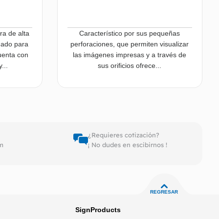
ra de alta
Característico por sus pequeñas
ñado para
perforaciones, que permiten visualizar
uenta con
las imágenes impresas y a través de
...
sus orificios ofrece...
er más
Leer más
¿Requieres cotización?
pm
¡ No dudes en escibirnos !
REGRESAR
SignProducts