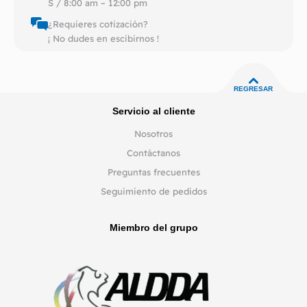
S / 8:00 am – 12:00 pm
¿Requieres cotización?
¡ No dudes en escibirnos !
REGRESAR
Servicio al cliente
Nosotros
Contáctanos
Preguntas frecuentes
Seguimiento de pedidos
Miembro del grupo