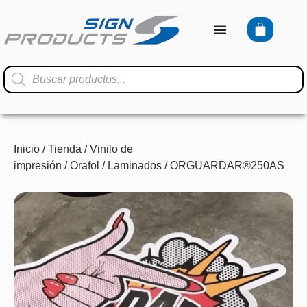
Inicio
/
Tienda
/
Vinilo de
impresión
/
Orafol
/
Laminados
/ ORGUARDAR®250AS