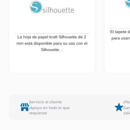
El tapete 
La hoja de papel kraft Silhouette de 2
para usars
mm está disponible para su uso con el
Silhouette...
Leer más
Servicio al cliente
¡Pl
¡Apoyo en todo lo que
Gar
requieras!
cal