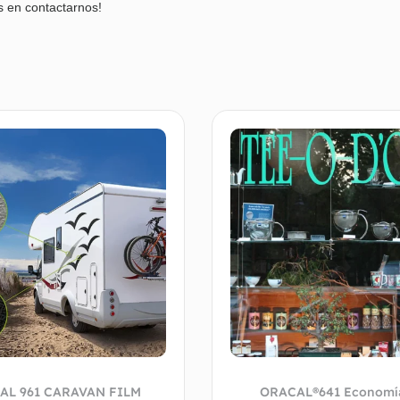
s en contactarnos!
AL 961 CARAVAN FILM
ORACAL®641 Economía