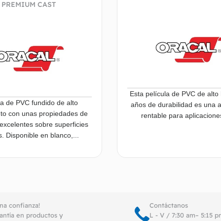
PREMIUM CAST
Esta película de PVC de alto b
la de PVC fundido de alto
años de durabilidad es una a
to con unas propiedades de
rentable para aplicaciones
excelentes sobre superficies
es. Disponible en blanco,...
Leer más
Le
ena confianza!
Contáctanos
antía en productos y
L - V / 7:30 am– 5:15 