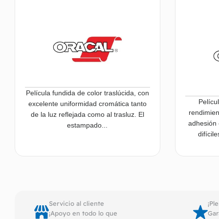
Película fundida de color traslúcida, con
Pelícu
excelente uniformidad cromática tanto
rendimien
de la luz reflejada como al trasluz. El
adhesión 
estampado...
difícil
Leer más
Servicio al cliente
¡Pl
¡Apoyo en todo lo que
Gar