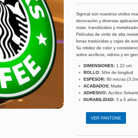
Signcal son nuestros vinilos mar
decoración y diversas aplicacio
mate, translúcidos y metalizado
Películas de vinilo de alta resi
lonas traslúcidas y cajas de av
Su nitidez de color y consistenci
sobre acrílicos, vidrios y en ge
DIMENSIONES:
1.22 cm
ROLLO:
50m de longitud
ESPESOR:
80 micras (3.2mi
ACABADOS:
Matte
ADHESIVO:
Acrílico Solven
DURABILIDAD:
3 a 5 años
VER PANTONE