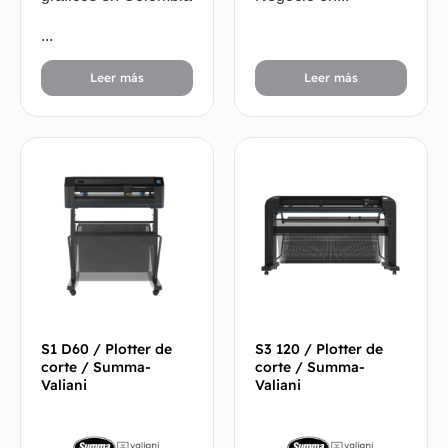
...
Leer más
Leer más
S1 D60 / Plotter de
S3 120 / Plotter de
corte / Summa-
corte / Summa-
Valiani
Valiani